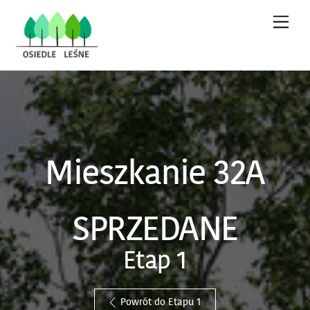
Skip
Men
to
content
Mieszkanie 32A
SPRZEDANE
Etap 1
Powrót do Etapu 1