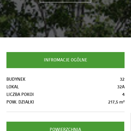
INFROMACJE OGÓLNE
BUDYNEK
32
LOKAL
32A
LICZBA POKOI
4
POW. DZIAŁKI
217,5 m²
POWIERZCHNIA