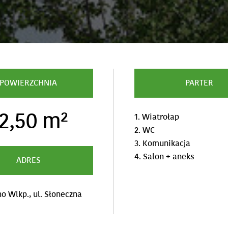
POWIERZCHNIA
PARTER
2,50 m²
1. Wiatrołap
2. WC
3. Komunikacja
4. Salon + aneks
ADRES
o Wlkp., ul. Słoneczna