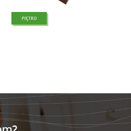
PIĘTRO
em?